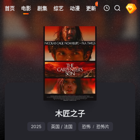
43
首页
电影
剧集
综艺
动漫
更新
热榜
APP
我的观影记录
暂无观看影片的记录
木匠之子
2025
英国 / 法国
恐怖
恐怖片
/