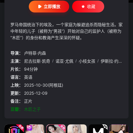
立即播放
收藏
罗马帝国统治下的埃及，一个家庭为躲避追杀而隐秘生活。家
中年轻的儿子（被称为“男孩”）开始对自己的监护人（被称为
“木匠”）的身份和教诲产生深深的怀疑。
导演：
卢特菲·内森
主演：
尼古拉斯·凯奇
/
诺亚·尤佩
/
小枝女孩
/
伊斯拉·约翰斯顿
片长：
94分钟
语言：
英语
上映：
2025-10-30(阿根廷)
更新：
2025-12-09
备注：
正片
豆瓣：
木匠之子