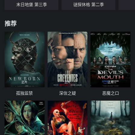
末日地堡 第三季
谜探休格 第二季
推荐
正片
正片
正片
孤独监禁
深信之疑
恶魔之口