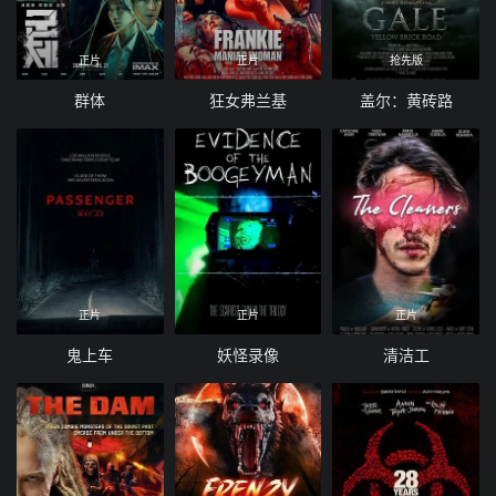
正片
正片
抢先版
群体
狂女弗兰基
盖尔：黄砖路
正片
正片
正片
鬼上车
妖怪录像
清洁工