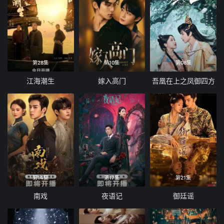
第28集
第10集
第08集
江海潮生
嫁入高门
吾凰在上之凤御四方
第14集
第17集
第21集
南戏
夜语记
御廷谣