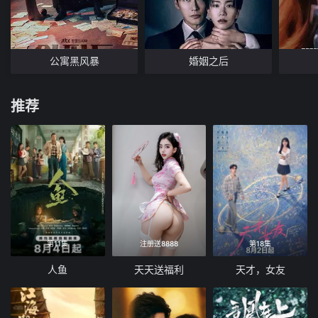
公寓黑风暴
婚姻之后
推荐
第11集
注册送8888
第18集
人鱼
天天送福利
天才，女友