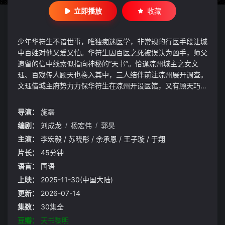
立即播放
收藏
少年华符生不谙世事，唯独痴迷医学，非常规的行医手段让城
中百姓对他又爱又怕。华符生因百医之死被误认为凶手，师父
遗留的信中线索似指向神秘的“天书”。恰逢凉州城主之女文
珏、百戏传人顾天也卷入其中，三人结伴前注凉州展开调查。
文珏借城主府势力力保华符生在凉州开设医馆，又有顾天巧舌
如簧辅助套取情报。华符生在凉州为贫民行医治病的同时寻找
真相，然而奇诡之事频发，迷局愈加错综。华符生并不知道，
导演：
施磊
自己的到来已经悄然引起凉州城内暗流涌动……
编剧：
刘成龙
/
杨宏伟
/
郭昊
主演：
李宏毅 / 苏晓彤 / 余承恩 / 王子璇 / 于翔
片长：
45分钟
语言：
国语
上映：
2025-11-30(中国大陆)
更新：
2026-07-14
集数：
30集全
豆瓣：
天书黎明