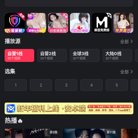
播放源
全部
自营1线
自营2线
全球3线
大陆0线
30个视频
30个视频
30个视频
30个视频
选集
全部
1
2
3
4
5
热播🔥
第9集
第11集