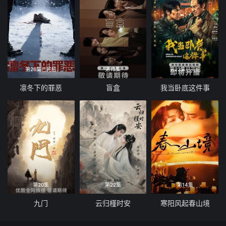
第26集已完结
第13集
第23集已完结
凛冬下的罪恶
盲盒
我当卧底这件事
第20集
第22集
第14集
九门
云归槿时安
寒阳风起春山境