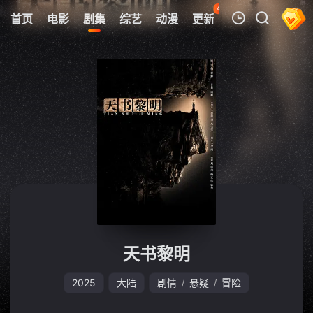
42
首页
电影
剧集
综艺
动漫
更新
热榜
APP
我的观影记录
暂无观看影片的记录
天书黎明
2025
大陆
剧情
悬疑
冒险
/
/