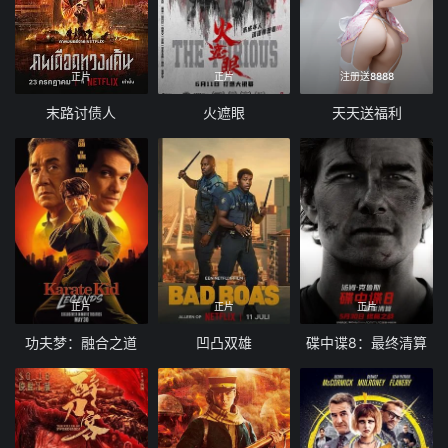
正片
正片
注册送8888
末路讨债人
火遮眼
天天送福利
正片
正片
正片
功夫梦：融合之道
凹凸双雄
碟中谍8：最终清算