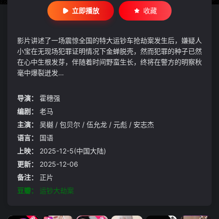
立即播放
收藏
影片讲述了一场震惊全国的特大运钞车抢劫案发生后，嫌疑人
小宝在无现场犯罪证明情况下金蝉脱壳，然而犯罪的种子已然
在心中生根发芽，伴随着时间野蛮生长，终将在警方的明察秋
毫中爆裂迸发…
导演：
霍穗强
编剧：
老马
主演：
吴樾 / 包贝尔 / 伍允龙 / 元彪 / 安志杰
语言：
国语
上映：
2025-12-5(中国大陆)
更新：
2025-12-06
备注：
正片
豆瓣：
运钞大劫案