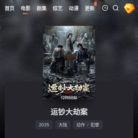
84
首页
电影
剧集
综艺
动漫
更新
热榜
APP
我的观影记录
暂无观看影片的记录
运钞大劫案
2025
大陆
动作
犯罪
/