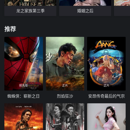
龙之家族第三季
婚姻之后
推荐
抢先版
正片
正片
蜘蛛侠：崭新之日
烈焰狂沙
安昂传奇最后的气宗