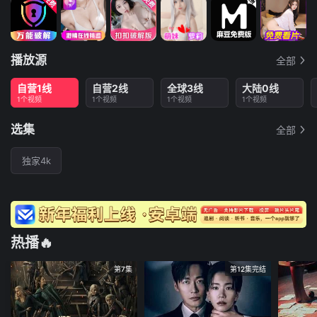
播放源
全部
自营1线
自营2线
全球3线
大陆0线
1个视频
1个视频
1个视频
1个视频
选集
全部
独家4k
热播🔥
第7集
第12集完结