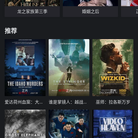
龙之家族第三季
婚姻之后
推荐
正片
正片
正片
爱达荷州血案：大学梦魇
谁是掌镜人：越战经典照片之谜
巫师：拉各斯万岁