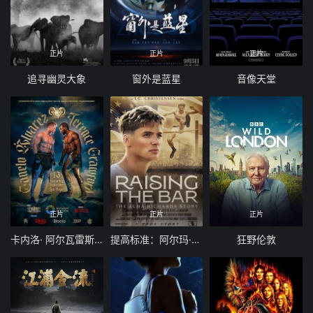
正片
正片
正片
追寻幽灵大象
窗外是蓝星
音像天堂
正片
正片
正片
卡内洛· 阿尔瓦雷斯 vs 特伦斯·克劳福德
提高标准：阿尔玛·理查兹的故事
狂野伦敦