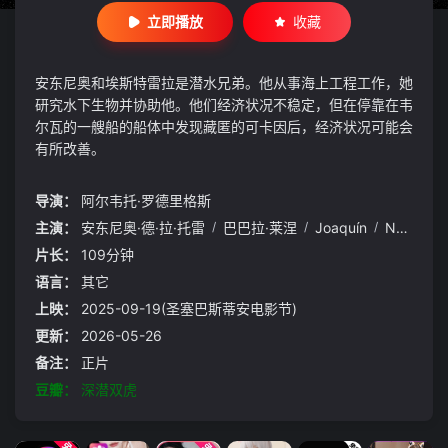
立即播放
收藏
安东尼奥和埃斯特雷拉是潜水兄弟。他从事海上工程工作，她
研究水下生物并协助他。他们经济状况不稳定，但在停靠在韦
尔瓦的一艘船的船体中发现藏匿的可卡因后，经济状况可能会
有所改善。
导演：
阿尔韦托·罗德里格斯
主演：
安东尼奥·德·拉·托雷
/
巴巴拉·莱涅
/
Joaquín
/
Núñez
/
片长：
109分钟
语言：
其它
上映：
2025-09-19(圣塞巴斯蒂安电影节)
更新：
2026-05-26
备注：
正片
豆瓣：
深潜双虎