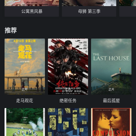
公寓黑风暴
母狮 第三季
推荐
正片
正片
正片
走马观花
绝密任务
最后孤屋