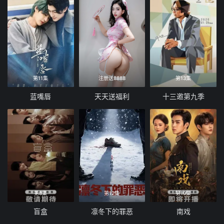
第11集
注册送8888
第13集
蓝嘴唇
天天送福利
十三邀第九季
第8集
第12集
第10集
盲盒
凛冬下的罪恶
南戏