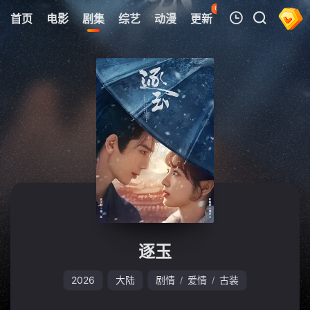
63
首页
电影
剧集
综艺
动漫
更新
热榜
APP
我的观影记录
暂无观看影片的记录
逐玉
2026
大陆
剧情
爱情
古装
/
/