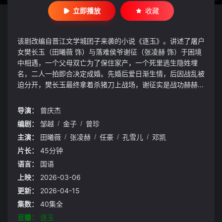
立即播放
收藏
该剧改编自晋江文学城团子来袭的小说《逐玉》。讲述了屠户
女樊长玉（田曦薇 饰）与落难侯爷谢征（张凌赫 饰）于困境
中相遇，一个父母双亡为了保住家产，一个死里逃生隐姓埋
名，二人一拍即合决定成婚。先婚后爱日渐生情，后因战乱被
迫分开，樊长玉最终拿着杀猪刀上战场，谢征实是战功赫赫的
铁血将军，两人于战场重逢，携手共筑拨云见日求真相。
导演：
曾庆杰
编剧：
邹越
/
金子
/
曾珍
主演：
田曦薇
/
张凌赫
/
任豪
/
孔雪儿
/
邓凯
片长：
45分钟
语言：
国语
上映：
2026-03-06
更新：
2026-04-15
集数：
40集全
豆瓣：
逐玉