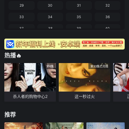
29
30
31
32
33
34
35
36
37
38
39
40
热播🔥
第6集
第33集已完结
杀人者的购物中心2
这一秒过火
推荐