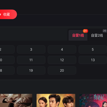
收藏
20
20
自营1线
自营2线
2
3
4
5
10
11
12
13
18
19
20