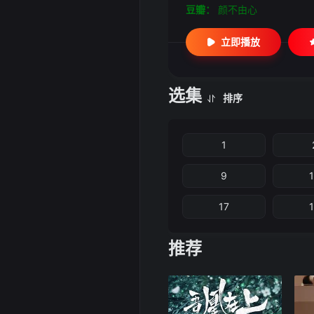
豆瓣：
颜不由心
立即播放
选集
排序
1
9
17
推荐