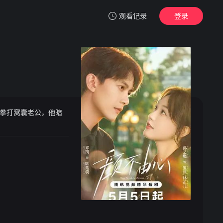
观看记录
登录
我的观影记录
拳打窝囊老公，他暗
暂无观看影片的记录