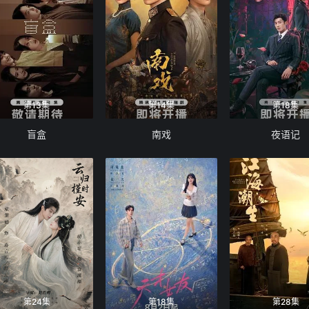
第13集
第14集
第18集
盲盒
南戏
夜语记
第24集
第18集
第28集