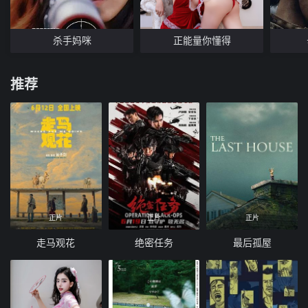
杀手妈咪
正能量你懂得
推荐
正片
正片
正片
走马观花
绝密任务
最后孤屋