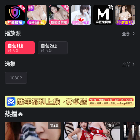
播放源
全部
自营1线
自营2线
1个视频
1个视频
选集
全部
1080P
热播🔥
第4集
直播中