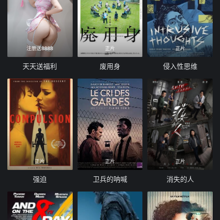
注册送8888
正片
正片
天天送福利
废用身
侵入性思维
正片
正片
正片
强迫
卫兵的呐喊
消失的人