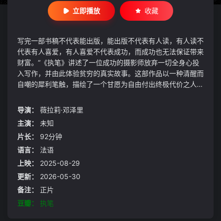
立即播放
收藏
写完一部书稿不代表能出版，能出版不代表有人读，有人读不
代表有人喜爱，有人喜爱不代表成功，而成功也无法保证带来
财富。”《执笔》讲述了一位成功的摄影师放弃一切全身心投
入写作，并由此体验贫穷的真实故事。这部作品以一种清醒而
自嘲的犀利笔触，描绘了一个甘愿为自由付出终极代价之人的
心路历程。
导演：
薇拉莉·邓泽里
主演：
未知
片长：
92分钟
语言：
法语
上映：
2025-08-29
更新：
2026-05-30
备注：
正片
豆瓣：
执笔