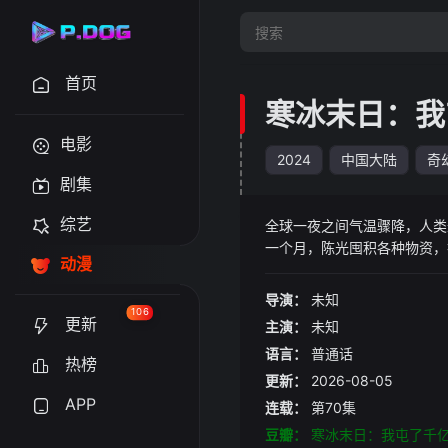
首页
寒冰末日：我
电影
2024
中国大陆
奇
剧集
综艺
全球一夜之间气温骤降，人类
一个月，陈光囤积各种物资，
动漫
的生活！
导演：
未知
106
更新
主演：
未知
语言：
普通话
热榜
更新：
2026-08-05
APP
连载：
第70集
豆瓣：
寒冰末日：我屯了千亿