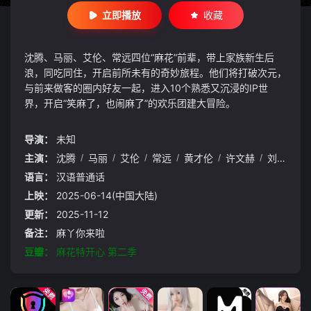
立即播放
收藏
沈腾、马丽、艾伦、常远四位“麻花”前辈，带上家族新生后
浪，同吃同住，开启前所未有的奇妙旅程。他们将打破次元，
与前来做客的圈内好友一起，进入10个熟悉又沉浸的IP世
界，开启“笑麻了，也闹麻了”的欢乐团建大冒险。
导演：
未知
主演：
沈腾
/
马丽
/
艾伦
/
常远
/
黄才伦
/
许文赫
/
刘同
/
冯
语言：
汉语普通话
上映：
2025-06-14(中国大陆)
更新：
2025-11-12
备注：
麻丫你来啦
豆瓣：
麻花特开心 第二季