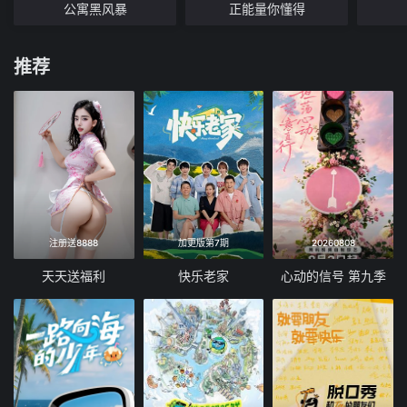
公寓黑风暴
正能量你懂得
推荐
注册送8888
加更版第7期
20260808
天天送福利
快乐老家
心动的信号 第九季