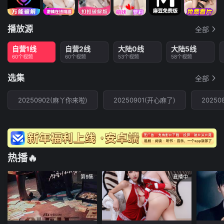
播放源
全部
自营1线
自营2线
大陆0线
大陆5线
60个视频
60个视频
53个视频
58个视频
选集
全部
20250902(麻丫你来啦)
20250901(开心麻了)
2025
热播🔥
第9集
直播中