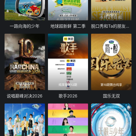
第1期加更
第7期上
第7期下
一路向海的少年
地球超新鲜 第二季
脱口秀和Ta的朋友们 第三季
第7期中
纯享版第12期
第10期舞台纯享
说唱巅峰对决2026
歌手2026
国乐无双